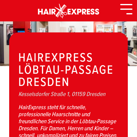
Zurück
zur
Togg
Seite
Men
HAIREXPRESS
LÖBTAU-PASSAGE
DRESDEN
Kesselsdorfer Straße 1, 01159 Dresden
HairExpress steht für schnelle,
professionelle Haarschnitte und
freundlichen Service in der Löbtau-Passage
Dresden. Für Damen, Herren und Kinder –
schnell, unkompliziert und zu fairen Preisen.