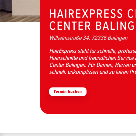
HAIREXPRESS C
CENTER BALIN
Wilhelmstraße 34, 72336 Balingen
HairExpress steht für schnelle, profess
Haarschnitte und freundlichen Service i
Center Balingen. Für Damen, Herren u
schnell, unkompliziert und zu fairen Pr
Termin buchen