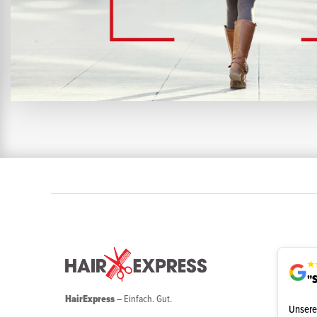
★
"S
HairExpress
– Einfach. Gut.
Unsere