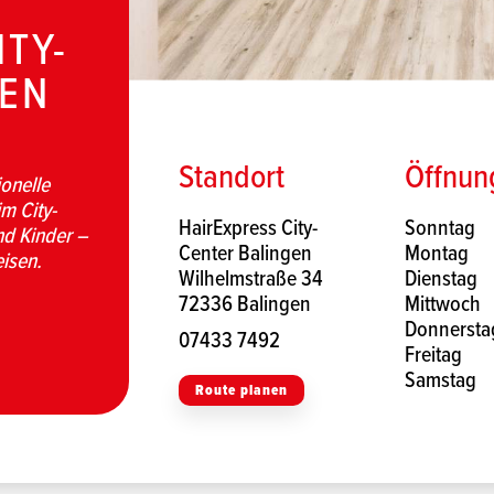
ITY-
GEN
Standort
Öffnun
ionelle
m City-
HairExpress City-
Sonntag
nd Kinder –
Center Balingen
Montag
eisen.
Wilhelmstraße 34
Dienstag
72336 Balingen
Mittwoch
Donnersta
07433 7492
Freitag
Samstag
Route planen