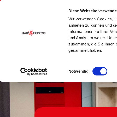
Zurück
zur
Jetzt Termin buchen
BonusCa
Diese Webseite verwende
Seite
Wir verwenden Cookies, um
anbieten zu können und di
Informationen zu Ihrer Ve
und Analysen weiter. Unse
zusammen, die Sie ihnen b
gesammelt haben.
Einwilligungsauswahl
Notwendig