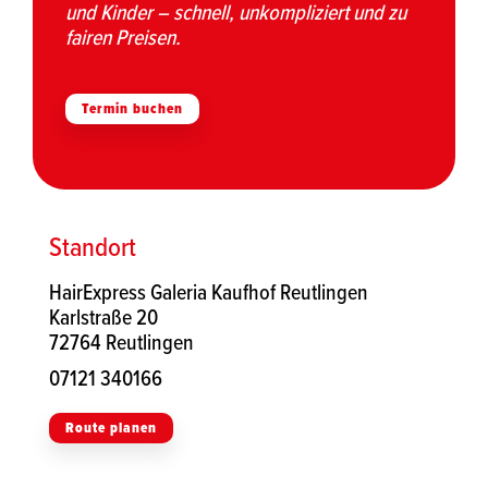
und Kinder – schnell, unkompliziert und zu
fairen Preisen.
Termin buchen
Standort
HairExpress Galeria Kaufhof Reutlingen
Karlstraße 20
72764 Reutlingen
07121 340166
Route planen