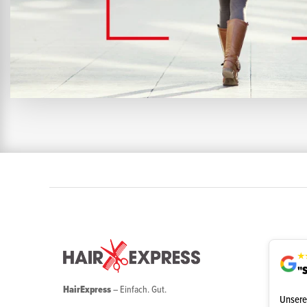
★
"S
HairExpress
– Einfach. Gut.
Unsere