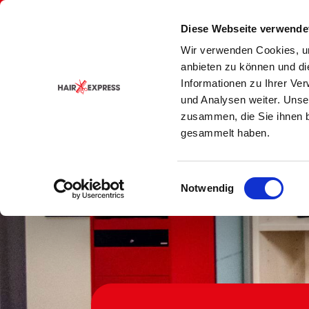
Zurück
zur
Jetzt Termin buchen
BonusCa
Diese Webseite verwende
Seite
Wir verwenden Cookies, um
anbieten zu können und di
Informationen zu Ihrer Ve
und Analysen weiter. Unse
zusammen, die Sie ihnen b
gesammelt haben.
Einwilligungsauswahl
Notwendig