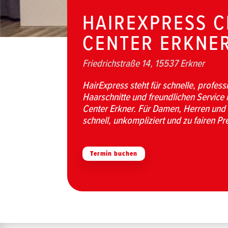
HAIREXPRESS C
CENTER ERKNE
Friedrichstraße 14, 15537 Erkner
HairExpress steht für schnelle, profess
Haarschnitte und freundlichen Service i
Center Erkner. Für Damen, Herren und
schnell, unkompliziert und zu fairen Pr
Termin buchen