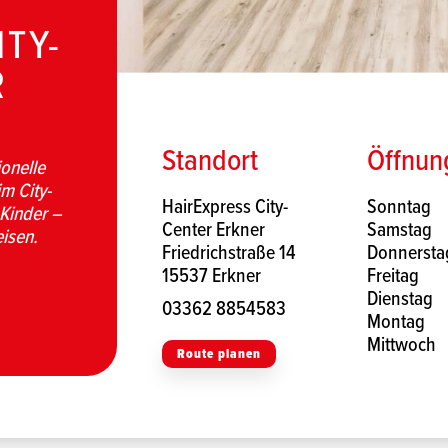
ITY-
R
Standort
Öffnun
ionelle
m City-
HairExpress City-
Sonntag
 Kinder –
Center Erkner
Samstag
eisen.
Friedrichstraße 14
Donnersta
15537 Erkner
Freitag
Dienstag
03362 8854583
Montag
Mittwoch
Route planen