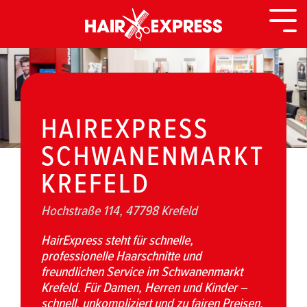
Zurück
zur
Togg
Seite
Men
HAIREXPRESS
SCHWANENMARKT
KREFELD
Hochstraße 114, 47798 Krefeld
HairExpress steht für schnelle,
professionelle Haarschnitte und
freundlichen Service im Schwanenmarkt
Krefeld. Für Damen, Herren und Kinder –
schnell, unkompliziert und zu fairen Preisen.