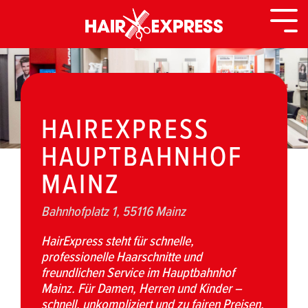
Zurück
zur
Togg
Seite
Men
HAIREXPRESS
HAUPTBAHNHOF
MAINZ
Bahnhofplatz 1, 55116 Mainz
HairExpress steht für schnelle,
professionelle Haarschnitte und
freundlichen Service im Hauptbahnhof
Mainz. Für Damen, Herren und Kinder –
schnell, unkompliziert und zu fairen Preisen.